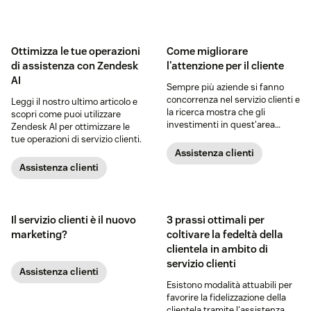
Ottimizza le tue operazioni
Come migliorare
di assistenza con Zendesk
l'attenzione per il cliente
AI
Sempre più aziende si fanno
concorrenza nel servizio clienti e
Leggi il nostro ultimo articolo e
la ricerca mostra che gli
scopri come puoi utilizzare
investimenti in quest'area
Zendesk AI per ottimizzare le
possono essere vantaggiosi. I
tue operazioni di servizio clienti.
team con un approccio
Assistenza clienti
incentrato sul cliente, che fanno
Assistenza clienti
uso di chatbot sempre attivi,
app di messaggistica e centri
assistenza, ottengono maggiore
soddisfazione e crescita dei
Il servizio clienti è il nuovo
3 prassi ottimali per
clienti.
marketing?
coltivare la fedeltà della
clientela in ambito di
servizio clienti
Assistenza clienti
Esistono modalità attuabili per
favorire la fidelizzazione della
clientela tramite l'assistenza