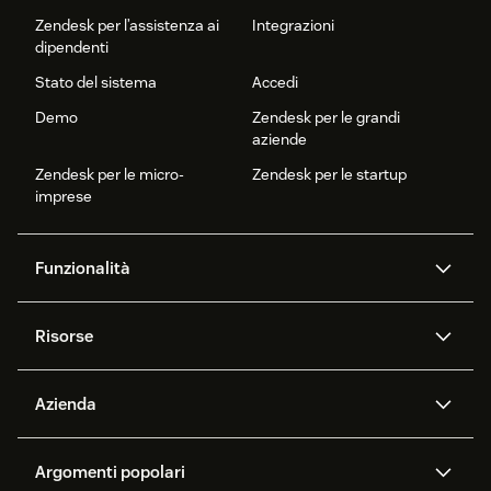
Zendesk per l’assistenza ai
Integrazioni
dipendenti
Stato del sistema
Accedi
Demo
Zendesk per le grandi
aziende
Zendesk per le micro-
Zendesk per le startup
imprese
Funzionalità
Agenti AI
Copilot
Risorse
Zendesk AI
Messaggistica e chat
Centro assistenza
Sicurezza
Protezione e privacy dei dati
Knowledge base
Azienda
avanzate
API e sviluppatori
Blog
Ticketing
Voce
Chi siamo
Cos’è Zendesk?
Ricerca basata sull’AI
Eventi e webinar
Argomenti popolari
Forum delle community
Report e analitica
Opportunità di lavoro
Inclusione e appartenenza
Storie dei clienti
Academy