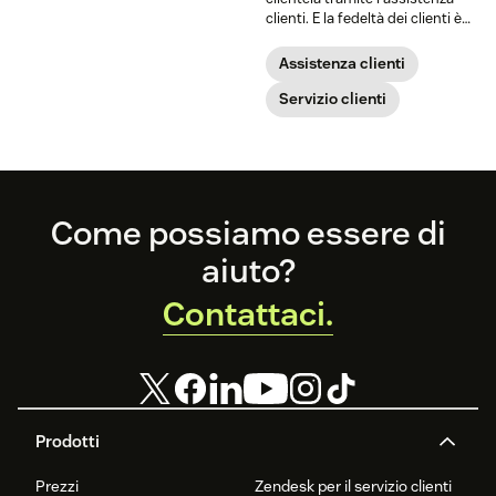
clienti. E la fedeltà dei clienti è
fondamentale.
Assistenza clienti
Servizio clienti
Footer
Come possiamo essere di
aiuto?
Contattaci.
Prodotti
Prezzi
Zendesk per il servizio clienti